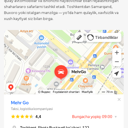
qulay avtomobillar va ishonchli haydovchilar bilan rejalashtirilgan
shaharlararo safarlarni tashkil etadi. Toshkentdan Samarqand,
Buxoro yoki istalgan manzilga — yo‘lda ham qulaylik, xavfsizlik va
xush kayfiyat siz bilan birga.