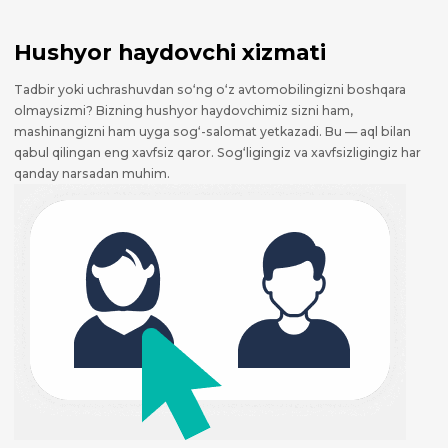
Hushyor haydovchi xizmati
Tadbir yoki uchrashuvdan so‘ng o‘z avtomobilingizni boshqara
olmaysizmi? Bizning hushyor haydovchimiz sizni ham,
mashinangizni ham uyga sog‘-salomat yetkazadi. Bu — aql bilan
qabul qilingan eng xavfsiz qaror. Sog‘ligingiz va xavfsizligingiz har
qanday narsadan muhim.