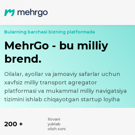
Bularning barchasi bizning platformada
MehrGo - bu milliy
brend.
Oilalar, ayollar va jamoaviy safarlar uchun
xavfsiz milliy transport agregator
platformasi va mukammal milliy navigatsiya
tizimini ishlab chiqayotgan startup loyiha
Ilovani
200 +
yuklab
olish soni