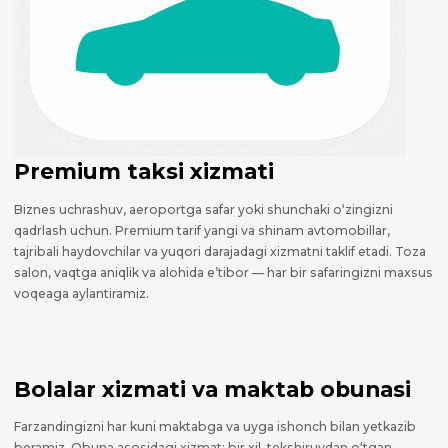
Premium taksi xizmati
Biznes uchrashuv, aeroportga safar yoki shunchaki o‘zingizni
qadrlash uchun. Premium tarif yangi va shinam avtomobillar,
tajribali haydovchilar va yuqori darajadagi xizmatni taklif etadi. Toza
salon, vaqtga aniqlik va alohida e’tibor — har bir safaringizni maxsus
voqeaga aylantiramiz.
Bolalar xizmati va maktab obunasi
Farzandingizni har kuni maktabga va uyga ishonch bilan yetkazib
beramiz. Obuna asosidagi xizmat: bir xil, tekshiruvdan o‘tgan