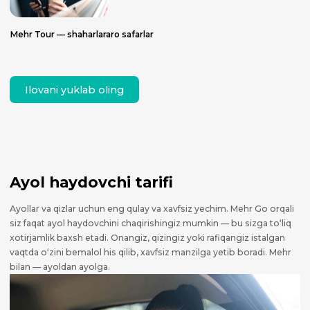
Mehr Tour — shaharlararo safarlar
Ilovani yuklab oling
Ayol haydovchi tarifi
Ayollar va qizlar uchun eng qulay va xavfsiz yechim. Mehr Go orqali
siz faqat ayol haydovchini chaqirishingiz mumkin — bu sizga to‘liq
xotirjamlik baxsh etadi. Onangiz, qizingiz yoki rafiqangiz istalgan
vaqtda o‘zini bemalol his qilib, xavfsiz manzilga yetib boradi. Mehr
bilan — ayoldan ayolga.