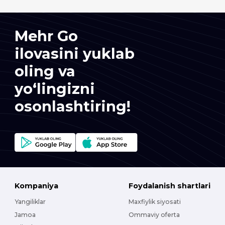
Mehr Go
ilovasini yuklab
oling va
yo‘lingizni
osonlashtiring!
Kompaniya
Foydalanish shartlari
Yangiliklar
Maxfiylik siyosati
Jamoa
Ommaviy oferta